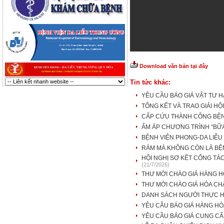
Download văn bản tại đây
Tin tức khác:
YÊU CẦU BÁO GIÁ VẬT TƯ 
TỔNG KẾT VÀ TRAO GIẢI HỘ
CẤP CỨU THÀNH CÔNG BỆNH
ẤM ÁP CHƯƠNG TRÌNH “BỮ
BỆNH VIỆN PHONG-DA LIỄU
RÁM MÁ KHÔNG CÒN LÀ BỆ
HỘI NGHỊ SƠ KẾT CÔNG TÁC
(21/7/2026)
THƯ MỜI CHÀO GIÁ HÀNG 
THƯ MỜI CHÀO GIÁ HÓA CHẤ
DANH SÁCH NGƯỜI THỰC H
YÊU CẦU BÁO GIÁ HÀNG HÓ
YÊU CẦU BÁO GIÁ CUNG CẤ