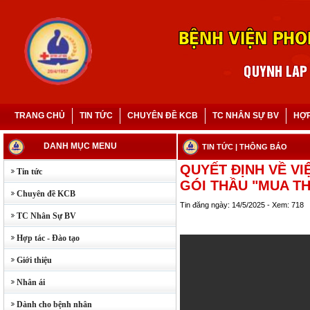
TRANG CHỦ
TIN TỨC
CHUYÊN ĐỀ KCB
TC NHÂN SỰ BV
HỢP
DANH MỤC MENU
TIN TỨC
| THÔNG BÁO
QUYẾT ĐỊNH VỀ V
Tin tức
GÓI THẦU "MUA THI
Chuyên đề KCB
Tin đăng ngày: 14/5/2025 - Xem: 718
TC Nhân Sự BV
Hợp tác - Đào tạo
Giới thiệu
Nhân ái
Dành cho bệnh nhân