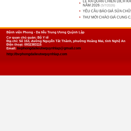
LỄ RA QUÂN CHIẾN DỊCH K
NĂM 2026
(5/7/2026)
YÊU CẦU BÁO GIÁ SỬA CHỮA
THƯ MỜI CHÀO GIÁ CUNG CẤ
Bệnh viện Phong - Da liễu Trung Ương Quỳnh Lập
Cơ quan chủ quản: Bộ Y tế
Địa chỉ: Số 153, đường Nguyễn Tất Thành, phường Hoàng Mai, tỉnh Nghệ An
Điện thoại: 0932383115
bvphongdalieutwquynhlap@gmail.com
Email:
http://bvphongdalieutwquynhlap.com