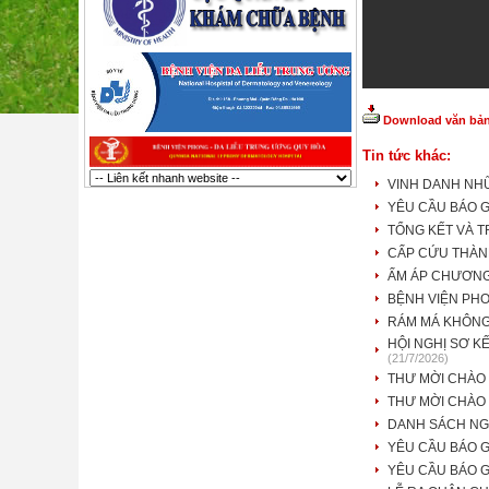
Download văn bản 
Tin tức khác:
VINH DANH NH
YÊU CẦU BÁO G
TỔNG KẾT VÀ T
CẤP CỨU THÀNH
ẤM ÁP CHƯƠNG
BỆNH VIỆN PHO
RÁM MÁ KHÔNG
HỘI NGHỊ SƠ K
(21/7/2026)
THƯ MỜI CHÀO
THƯ MỜI CHÀO 
DANH SÁCH NG
YÊU CẦU BÁO G
YÊU CẦU BÁO G