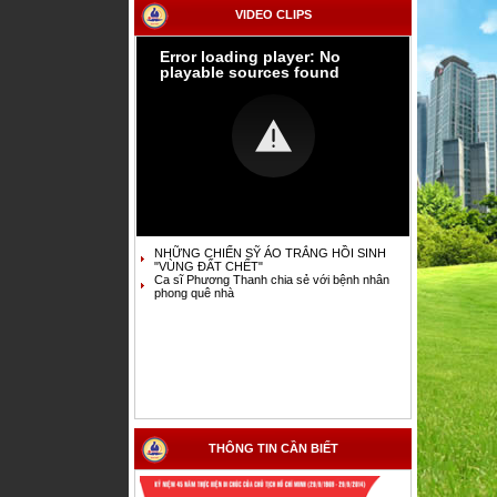
VIDEO CLIPS
Error loading player: No
playable sources found
NHỮNG CHIẾN SỸ ÁO TRẮNG HỒI SINH
"VÙNG ĐẤT CHẾT"
Ca sĩ Phương Thanh chia sẻ với bệnh nhân
phong quê nhà
THÔNG TIN CẦN BIẾT