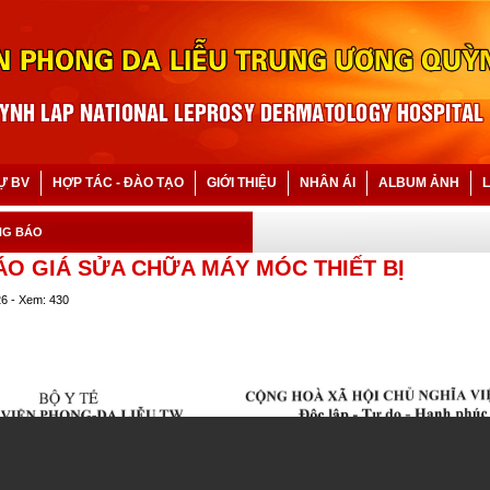
Ự BV
HỢP TÁC - ĐÀO TẠO
GIỚI THIỆU
NHÂN ÁI
ALBUM ẢNH
L
NG BÁO
ÁO GIÁ SỬA CHỮA MÁY MÓC THIẾT BỊ
26 - Xem: 430