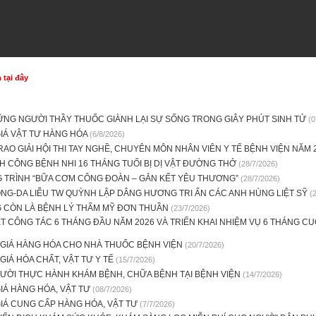
tại đây
ỮNG NGƯỜI THẦY THUỐC GIÀNH LẠI SỰ SỐNG TRONG GIÂY PHÚT SINH TỬ
(0
IÁ VẬT TƯ HÀNG HÓA
(6/8/2026)
RAO GIẢI HỘI THI TAY NGHỀ, CHUYÊN MÔN NHÂN VIÊN Y TẾ BỆNH VIỆN NĂM 
 CÔNG BỆNH NHI 16 THÁNG TUỔI BỊ DỊ VẬT ĐƯỜNG THỞ
(28/7/2026)
 TRÌNH “BỮA CƠM CÔNG ĐOÀN – GẮN KẾT YÊU THƯƠNG”
(28/7/2026)
NG-DA LIỄU TW QUỲNH LẬP DÂNG HƯƠNG TRI ẤN CÁC ANH HÙNG LIỆT SỸ
(
 CÒN LÀ BỆNH LÝ THẨM MỸ ĐƠN THUẦN
(23/7/2026)
ẾT CÔNG TÁC 6 THÁNG ĐẦU NĂM 2026 VÀ TRIỂN KHAI NHIỆM VỤ 6 THÁNG CU
 GIÁ HÀNG HÓA CHO NHÀ THUỐC BỆNH VIỆN
(20/7/2026)
GIÁ HÓA CHẤT, VẬT TƯ Y TẾ
(15/7/2026)
ƯỜI THỰC HÀNH KHÁM BỆNH, CHỮA BỆNH TẠI BỆNH VIỆN
(14/7/2026)
IÁ HÀNG HÓA, VẬT TƯ
(08/7/2026)
IÁ CUNG CẤP HÀNG HÓA, VẬT TƯ
(7/7/2026)