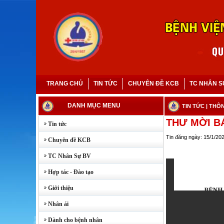
TRANG CHỦ
TIN TỨC
CHUYÊN ĐỀ KCB
TC NHÂN S
DANH MỤC MENU
TIN TỨC
| THÔ
THƯ MỜI B
Tin tức
Tin đăng ngày: 15/1/20
Chuyên đề KCB
TC Nhân Sự BV
Hợp tác - Đào tạo
Giới thiệu
Nhân ái
Dành cho bệnh nhân