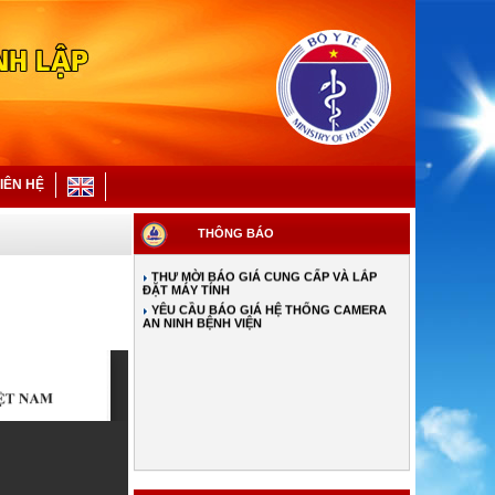
YÊU CẦU BÁO GIÁ SỬA CHỮA MÁY MÓC,
THIẾT BỊ
THÔNG BÁO VỀ VIỆC MỜI THAM GIA LẬP
HỒ SƠ THẦU, ĐÁNH GIÁ TƯ VẤN THẨM
ĐỊNH KẾT QUẢ LỰA CHỌN NHÀ THẦU
THÔNG BÁO MỜI CHÀO GIÁ THẨM ĐỊNH
GIÁ KHỞI ĐIỂM MẶT BẰNG NHÀ XE, CĂNG
TIN, ĐẶT MÁY BÁN HÀNG TỰ ĐỘNG
TỪ NGÀY 01/7/2026: THAY ĐỔI MỨC
HƯỞNG BHYT KHI KHÁM NGOẠI TRÚ TẠI
BỆNH VIỆN PHONG-DA LIỄU TW QUỲNH
LẬP
IÊN HỆ
THÔNG BÁO MỜI CÁC ĐƠN VỊ THAM GIA
LẬP HỒ SƠ, ĐÁNH GIÁ, TƯ VẤN VÀ THẨM
ĐỊNH KẾT QUẢ LỰA CHỌN NHÀ THẦU
THÔNG BÁO
THƯ MỜI BÁO GIÁ XE Ô TÔ
THƯ MỜI BÁO GIÁ CUNG CẤP VÀ LẮP
ĐẶT MÁY TÍNH
YÊU CẦU BÁO GIÁ HỆ THỐNG CAMERA
AN NINH BỆNH VIỆN