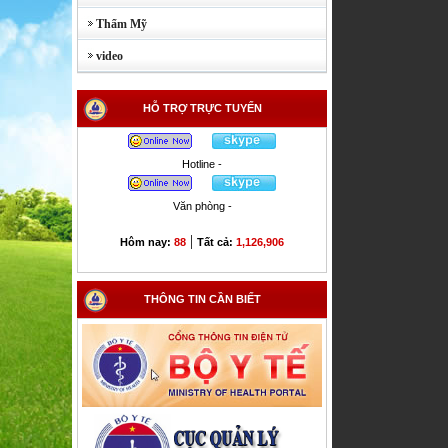
Thẩm Mỹ
video
HỖ TRỢ TRỰC TUYẾN
Hotline -
Văn phòng -
|
Hôm nay:
88
Tất cả:
1,126,906
THÔNG TIN CẦN BIẾT