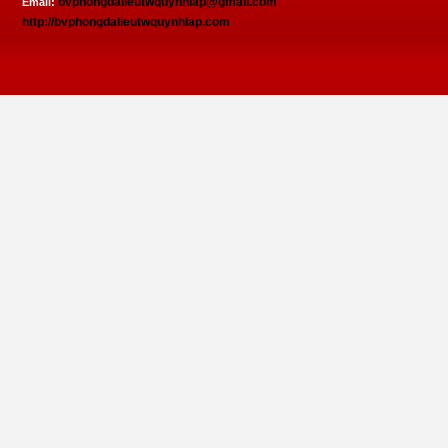
bvphongdalieutwquynhlap@gmail.com
Email:
http://bvphongdalieutwquynhlap.com