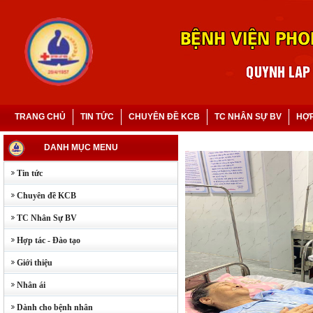
TRANG CHỦ
TIN TỨC
CHUYÊN ĐỀ KCB
TC NHÂN SỰ BV
HỢP
DANH MỤC MENU
Tin tức
Chuyên đề KCB
TC Nhân Sự BV
Hợp tác - Đào tạo
Giới thiệu
Nhân ái
Dành cho bệnh nhân