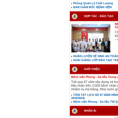
Phòng Quản Lý Chất Lượng
BAN GIÁM ĐỐC BỆNH VIỆN
HỢP TÁC - ĐÀO TẠO
B
G
C
bà
– 
HUẤN LUYỆN VỆ SINH AN TOÀ
KHAI GIẢNG LỚP ĐÀO TẠO “K
GIỚI THIỆU
Bệnh viện Phong - Da liễu Trung
Trải qua 67 năm xây dựng và tr
tiếp nhận trên 3.000 bệnh nhân 
nhiệm vụ mà Đảng, Nhà nước gia
TÓM TẮT LỊCH SỬ 67 NĂM HÌNH
20/4/2024)
Bệnh viện Phong - Da liễu TW 
NHÂN ÁI