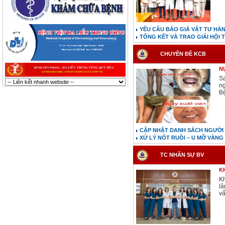
YÊU CẦU BÁO GIÁ VẬT TƯ HÀ
TỔNG KẾT VÀ TRAO GIẢI HỘI T
CHUYÊN ĐỀ KCB
N
Sa
ng
Bệ
CẬP NHẬT DANH SÁCH NGƯỜI
XỬ LÝ NỐT RUỒI – U MỠ VÀNG
TC NHÂN SỰ BV
K
K
lâ
vấ