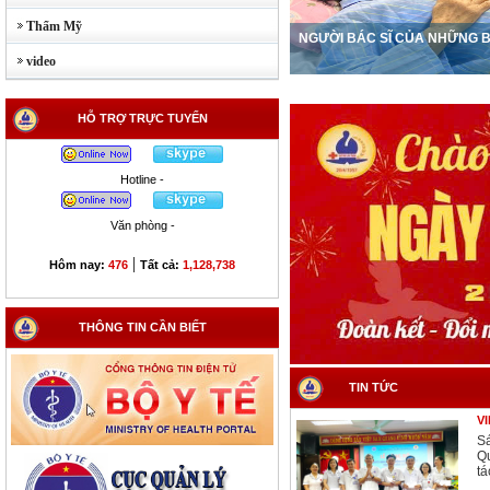
Thẩm Mỹ
RAO GIẢI HỘI THI TAY NGHỀ, CHUYÊN MÔN NHÂN
NGƯỜI BÁC SĨ CỦA NHỮNG 
 VIỆN NĂM 2026
video
HỖ TRỢ TRỰC TUYẾN
Hotline -
Văn phòng -
|
Hôm nay:
476
Tất cả:
1,128,738
THÔNG TIN CẦN BIẾT
TIN TỨC
V
S
Qu
tá