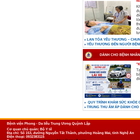
N
Kh
đư
đi
lò
th
đư
tư
LAN TỎA YÊU THƯƠNG – CHUN
YÊU THƯƠNG ĐẾN NGƯỜI BỆ
DÀNH CHO BỆNH NHÂN
"
Tạ
b
đi
QUY TRÌNH KHÁM SỨC KHỎE C
TRUNG THU ẤM ÁP DÀNH CHO 
Bệnh viện Phong - Da liễu Trung Ương Quỳnh Lập
Cơ quan chủ quản: Bộ Y tế
Địa chỉ: Số 153, đường Nguyễn Tất Thành, phường Hoàng Mai, tỉnh Nghệ An
Điện thoại: 0932383115