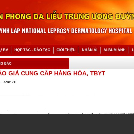
Ự BV
HỢP TÁC - ĐÀO TẠO
GIỚI THIỆU
NHÂN ÁI
ALBUM ẢNH
L
NG BÁO
ÁO GIÁ CUNG CẤP HÀNG HÓA, TBYT
6 - Xem: 211