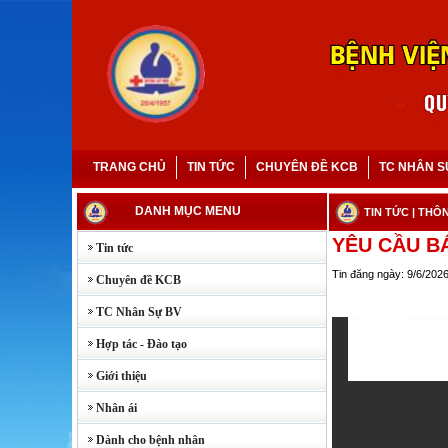
TRANG CHỦ
TIN TỨC
CHUYÊN ĐỀ KCB
TC NHÂN S
DANH MỤC MENU
TIN TỨC
| THÔ
YÊU CẦU B
Tin tức
Tin đăng ngày: 9/6/202
Chuyên đề KCB
TC Nhân Sự BV
Hợp tác - Đào tạo
Giới thiệu
Nhân ái
Dành cho bệnh nhân