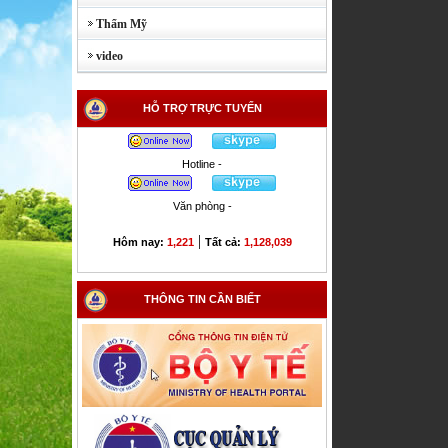
Thẩm Mỹ
video
HỖ TRỢ TRỰC TUYẾN
Hotline -
Văn phòng -
|
Hôm nay:
1,221
Tất cả:
1,128,039
THÔNG TIN CẦN BIẾT