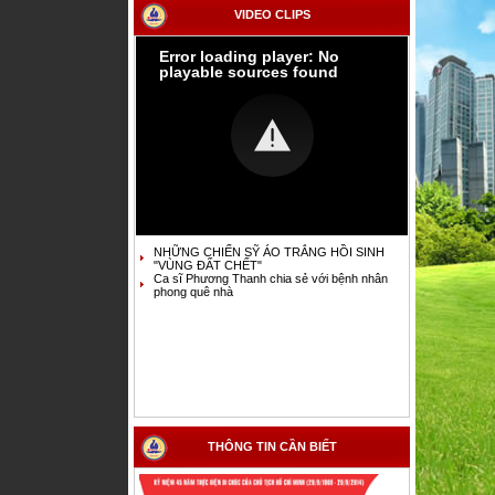
VIDEO CLIPS
Error loading player: No
playable sources found
NHỮNG CHIẾN SỸ ÁO TRẮNG HỒI SINH
"VÙNG ĐẤT CHẾT"
Ca sĩ Phương Thanh chia sẻ với bệnh nhân
phong quê nhà
THÔNG TIN CẦN BIẾT