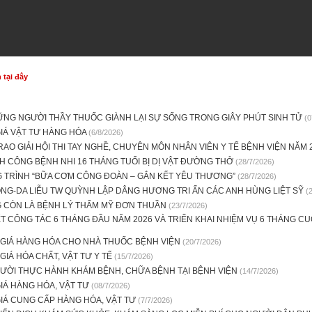
tại đây
ỮNG NGƯỜI THẦY THUỐC GIÀNH LẠI SỰ SỐNG TRONG GIÂY PHÚT SINH TỬ
(0
IÁ VẬT TƯ HÀNG HÓA
(6/8/2026)
RAO GIẢI HỘI THI TAY NGHỀ, CHUYÊN MÔN NHÂN VIÊN Y TẾ BỆNH VIỆN NĂM 
 CÔNG BỆNH NHI 16 THÁNG TUỔI BỊ DỊ VẬT ĐƯỜNG THỞ
(28/7/2026)
 TRÌNH “BỮA CƠM CÔNG ĐOÀN – GẮN KẾT YÊU THƯƠNG”
(28/7/2026)
NG-DA LIỄU TW QUỲNH LẬP DÂNG HƯƠNG TRI ẤN CÁC ANH HÙNG LIỆT SỸ
(
 CÒN LÀ BỆNH LÝ THẨM MỸ ĐƠN THUẦN
(23/7/2026)
ẾT CÔNG TÁC 6 THÁNG ĐẦU NĂM 2026 VÀ TRIỂN KHAI NHIỆM VỤ 6 THÁNG CU
 GIÁ HÀNG HÓA CHO NHÀ THUỐC BỆNH VIỆN
(20/7/2026)
GIÁ HÓA CHẤT, VẬT TƯ Y TẾ
(15/7/2026)
ƯỜI THỰC HÀNH KHÁM BỆNH, CHỮA BỆNH TẠI BỆNH VIỆN
(14/7/2026)
IÁ HÀNG HÓA, VẬT TƯ
(08/7/2026)
IÁ CUNG CẤP HÀNG HÓA, VẬT TƯ
(7/7/2026)