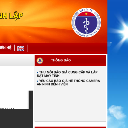
YÊU CẦU BÁO GIÁ SỬA CHỮA MÁY MÓC,
THIẾT BỊ
THÔNG BÁO VỀ VIỆC MỜI THAM GIA LẬP
HỒ SƠ THẦU, ĐÁNH GIÁ TƯ VẤN THẨM
ĐỊNH KẾT QUẢ LỰA CHỌN NHÀ THẦU
THÔNG BÁO MỜI CHÀO GIÁ THẨM ĐỊNH
GIÁ KHỞI ĐIỂM MẶT BẰNG NHÀ XE, CĂNG
TIN, ĐẶT MÁY BÁN HÀNG TỰ ĐỘNG
TỪ NGÀY 01/7/2026: THAY ĐỔI MỨC
HƯỞNG BHYT KHI KHÁM NGOẠI TRÚ TẠI
BỆNH VIỆN PHONG-DA LIỄU TW QUỲNH
IÊN HỆ
LẬP
THÔNG BÁO MỜI CÁC ĐƠN VỊ THAM GIA
LẬP HỒ SƠ, ĐÁNH GIÁ, TƯ VẤN VÀ THẨM
ĐỊNH KẾT QUẢ LỰA CHỌN NHÀ THẦU
THÔNG BÁO
THƯ MỜI BÁO GIÁ XE Ô TÔ
THƯ MỜI BÁO GIÁ CUNG CẤP VÀ LẮP
ĐẶT MÁY TÍNH
YÊU CẦU BÁO GIÁ HỆ THỐNG CAMERA
AN NINH BỆNH VIỆN