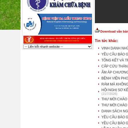
Download văn bản 
Tin tức khác:
VINH DANH NH
YÊU CẦU BÁO G
TỔNG KẾT VÀ T
CẤP CỨU THÀNH
ẤM ÁP CHƯƠNG
BỆNH VIỆN PHO
RÁM MÁ KHÔNG
HỘI NGHỊ SƠ K
(21/7/2026)
THƯ MỜI CHÀO
THƯ MỜI CHÀO 
DANH SÁCH NG
YÊU CẦU BÁO G
YÊU CẦU BÁO G