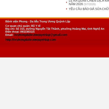
LỄ RA QUÂN CHIẾN DỊCH K
NĂM 2026
(5/7/2026)
YÊU CẦU BÁO GIÁ SỬA CHỮA
Bệnh viện Phong - Da liễu Trung Ương Quỳnh Lập
Cơ quan chủ quản: Bộ Y tế
Địa chỉ: Số 153, đường Nguyễn Tất Thành, phường Hoàng Mai, tỉnh Nghệ An
Điện thoại: 0932383115
bvphongdalieutwquynhlap@gmail.com
Email:
http://bvphongdalieutwquynhlap.com