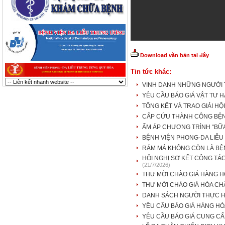
Download văn bản tại đây
Tin tức khác:
VINH DANH NHỮNG NGƯỜI T
YÊU CẦU BÁO GIÁ VẬT TƯ 
TỔNG KẾT VÀ TRAO GIẢI HỘ
CẤP CỨU THÀNH CÔNG BỆNH
ẤM ÁP CHƯƠNG TRÌNH “BỮ
BỆNH VIỆN PHONG-DA LIỄU
RÁM MÁ KHÔNG CÒN LÀ BỆ
HỘI NGHỊ SƠ KẾT CÔNG TÁC
(21/7/2026)
THƯ MỜI CHÀO GIÁ HÀNG 
THƯ MỜI CHÀO GIÁ HÓA CHẤ
DANH SÁCH NGƯỜI THỰC H
YÊU CẦU BÁO GIÁ HÀNG HÓ
YÊU CẦU BÁO GIÁ CUNG CẤ