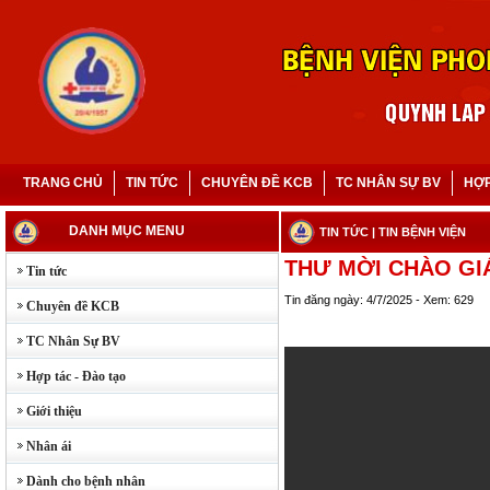
TRANG CHỦ
TIN TỨC
CHUYÊN ĐỀ KCB
TC NHÂN SỰ BV
HỢP
DANH MỤC MENU
TIN TỨC
| TIN BỆNH VIỆN
THƯ MỜI CHÀO GI
Tin tức
Tin đăng ngày: 4/7/2025 - Xem: 629
Chuyên đề KCB
TC Nhân Sự BV
Hợp tác - Đào tạo
Giới thiệu
Nhân ái
Dành cho bệnh nhân