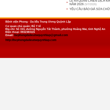
LỄ RA QUÂN CHIẾN DỊCH K
NĂM 2026
(5/7/2026)
YÊU CẦU BÁO GIÁ SỬA CHỮA
Bệnh viện Phong - Da liễu Trung Ương Quỳnh Lập
Cơ quan chủ quản: Bộ Y tế
Địa chỉ: Số 153, đường Nguyễn Tất Thành, phường Hoàng Mai, tỉnh Nghệ An
Điện thoại: 0932383115
bvphongdalieutwquynhlap@gmail.com
Email:
http://bvphongdalieutwquynhlap.com