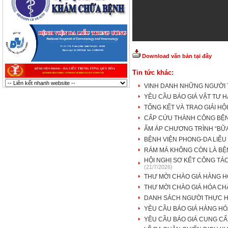
Download văn bản tại đây
Tin tức khác:
VINH DANH NHỮNG NGƯỜI T
YÊU CẦU BÁO GIÁ VẬT TƯ 
TỔNG KẾT VÀ TRAO GIẢI HỘ
CẤP CỨU THÀNH CÔNG BỆNH
ẤM ÁP CHƯƠNG TRÌNH “BỮ
BỆNH VIỆN PHONG-DA LIỄU
RÁM MÁ KHÔNG CÒN LÀ BỆ
HỘI NGHỊ SƠ KẾT CÔNG TÁC
(21/7/2026)
THƯ MỜI CHÀO GIÁ HÀNG 
THƯ MỜI CHÀO GIÁ HÓA CHẤ
DANH SÁCH NGƯỜI THỰC H
YÊU CẦU BÁO GIÁ HÀNG HÓ
YÊU CẦU BÁO GIÁ CUNG CẤ