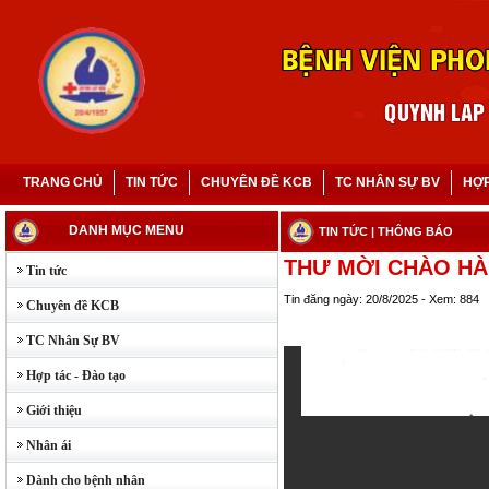
TRANG CHỦ
TIN TỨC
CHUYÊN ĐỀ KCB
TC NHÂN SỰ BV
HỢP
DANH MỤC MENU
TIN TỨC
| THÔNG BÁO
THƯ MỜI CHÀO H
Tin tức
Tin đăng ngày: 20/8/2025 - Xem: 884
Chuyên đề KCB
TC Nhân Sự BV
Hợp tác - Đào tạo
Giới thiệu
Nhân ái
Dành cho bệnh nhân