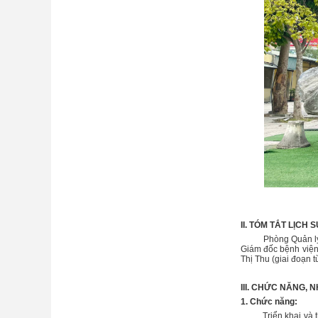
II. TÓM TẮT LỊCH
Phòng Quản lý chấ
Giám đốc bệnh viện
Thị Thu (giai đoạn 
III. CHỨC NĂNG, 
1. Chức năng:
Triển khai và tham