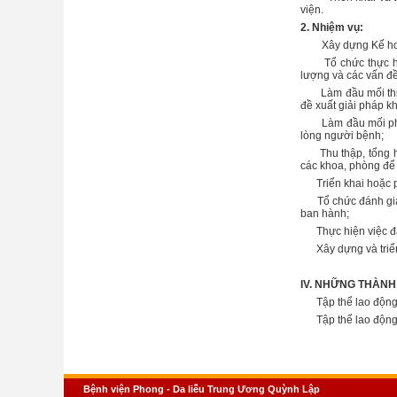
viện.
2. Nhiệm vụ:
Xây dựng Kế hoạch 
Tổ chức thực hiện,
lượng và các vấn đề
Làm đầu mối thiết 
đề xuất giải pháp k
Làm đầu mối phối h
lòng người bệnh;
Thu thập, tổng hợp
các khoa, phòng để 
Triển khai hoặc ph
Tổ chức đánh giá ch
ban hành;
Thực hiện việc đán
Xây dựng và triển 
IV. NHỮNG THÀNH
Tập thể lao động 
Tập thể lao động ti
Bệnh viện Phong - Da liễu Trung Ương Quỳnh Lập