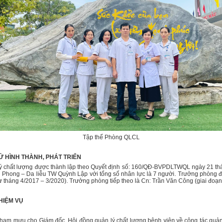
Tập thể Phòng QLCL
 SỬ HÌNH THÀNH, PHÁT TRIỂN
t lượng được thành lập theo Quyết định số: 160/QĐ-BVPDLTWQL ngày 21 th
 Phong – Da liễu TW Quỳnh Lập với tổng số nhân lực là 7 người. Trưởng phòng đầ
từ tháng 4/2017 – 3/2020). Trưởng phòng tiếp theo là Cn: Trần Văn Công (giai đoạn
NHIỆM VỤ
 mưu cho Giám đốc, Hội đồng quản lý chất lượng bệnh viện về công tác quản