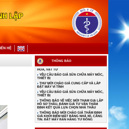
YÊU CẦU BÁO GIÁ VẬT TƯ HÀNG HÓA
THƯ MỜI CHÀO GIÁ HÀNG HÓA CHO NHÀ
THUỐC BỆNH VIỆN
THƯ MỜI CHÀO GIÁ HÓA CHẤT, VẬT TƯ Y
IÊN HỆ
TẾ
YÊU CẦU BÁO GIÁ HÀNG HÓA, VẬT TƯ
YÊU CẦU BÁO GIÁ CUNG CẤP HÀNG
THÔNG BÁO
HÓA, VẬT TƯ
YÊU CẦU BÁO GIÁ SỬA CHỮA MÁY MÓC,
THIẾT BỊ
THƯ MỜI CHÀO GIÁ CUNG CẤP VÀ LẮP
ĐẶT MÁY VI TÍNH
YÊU CẦU BÁO GIÁ SỬA CHỮA MÁY MÓC,
THIẾT BỊ
THÔNG BÁO VỀ VIỆC MỜI THAM GIA LẬP
HỒ SƠ THẦU, ĐÁNH GIÁ TƯ VẤN THẨM
ĐỊNH KẾT QUẢ LỰA CHỌN NHÀ THẦU
THÔNG BÁO MỜI CHÀO GIÁ THẨM ĐỊNH
GIÁ KHỞI ĐIỂM MẶT BẰNG NHÀ XE, CĂNG
TIN, ĐẶT MÁY BÁN HÀNG TỰ ĐỘNG
TỪ NGÀY 01/7/2026: THAY ĐỔI MỨC
HƯỞNG BHYT KHI KHÁM NGOẠI TRÚ TẠI
BỆNH VIỆN PHONG-DA LIỄU TW QUỲNH
LẬP