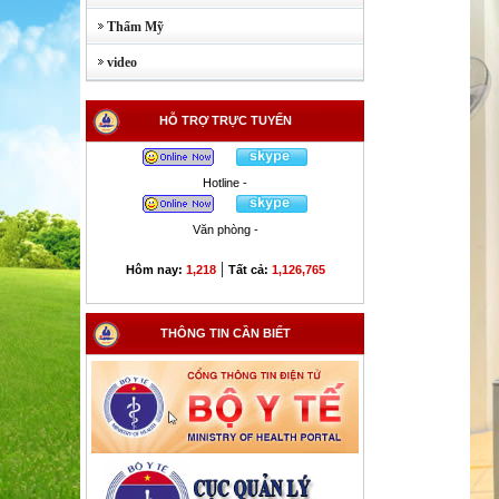
Thẩm Mỹ
video
HỖ TRỢ TRỰC TUYẾN
Hotline -
Văn phòng -
|
Hôm nay:
1,218
Tất cả:
1,126,765
THÔNG TIN CẦN BIẾT