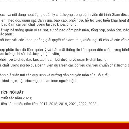
và nội dung hoạt động quản lý chất lượng trong bệnh viện để trình Giám đốc p
 theo dõi, giám sát, đánh giá, báo cáo, phối hợp, hỗ trợ việc triển khai hoạt đ
 bảo đảm cải tiến chất lượng tại các khoa, phòng;
lập hệ thống quản lý sai sót, sự cố bao gồm phát hiện, tổng hợp, phân tích, báo
hắc phục;
ợp với các khoa, phòng giải quyết các đơn thư, khiếu nại, tố cáo và các vấn đ
 phân tích dữ liệu, quản lý và bảo mật thông tin liên quan đến chất lượng bệnh
đo lường chỉ số chất lượng bệnh viện;
ối hợp tổ chức đào tạo, tập huấn, bồi dưỡng về quản lý chất lượng;
ất lượng nội bộ của bệnh viện dựa trên các bộ tiêu chí, tiêu chuẩn chất lượng 
h giá tuân thủ các quy định và hướng dẫn chuyên môn của Bộ Y tế;
khai thực hiện chương trình an toàn người bệnh.
 TÍCH NỔI BẬT
xuất sắc năm 2020;
ên tiến nhiều năm liền: 2017, 2018, 2019, 2021, 2022, 2023.