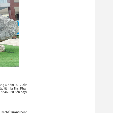
áng 4 năm 2017 của
u tiên là Ths: Phan
 từ 4/2020 đến nay).
 lý chất lượng bệnh