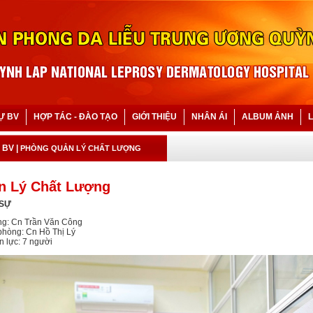
Ự BV
HỢP TÁC - ĐÀO TẠO
GIỚI THIỆU
NHÂN ÁI
ALBUM ẢNH
L
 BV
|
PHÒNG QUẢN LÝ CHẤT LƯỢNG
n Lý Chất Lượng
 SỰ
g: Cn Trần Văn Công
phòng: Cn Hồ Thị Lý
n lực: 7 người