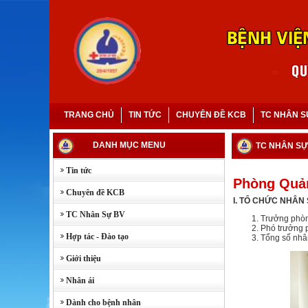
TRANG CHỦ
TIN TỨC
CHUYÊN ĐỀ KCB
TC NHÂN S
DANH MỤC MENU
TC NHÂN SỰ
Tin tức
Phòng Quả
Chuyên đề KCB
I. TỔ CHỨC NHÂN
TC Nhân Sự BV
Trưởng phòn
Phó trưởng 
Hợp tác - Đào tạo
Tổng số nhâ
Giới thiệu
Nhân ái
Dành cho bệnh nhân