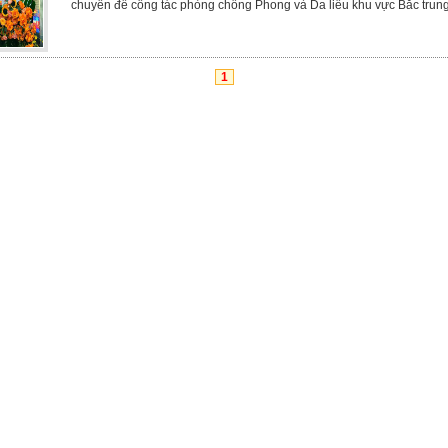
chuyên đề công tác phòng chống Phong và Da liễu khu vực Bắc trun
1