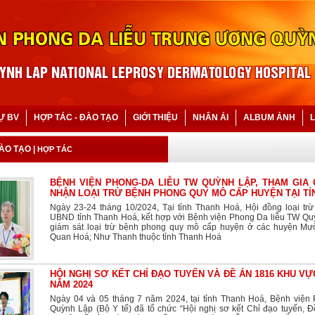
Ự BV
HỢP TÁC - ĐÀO TẠO
GIỚI THIỆU
NHÂN ÁI
ALBUM ẢNH
L
ĐÀO TẠO
|
HỢP TÁC
BỆNH VIỆN PHONG-DA LIỄU TW QUỲNH LẬP, THAM GIA 
NHẬN LOẠI TRỪ BỆNH PHONG QUY MÔ CẤP HUYỆN TẠI TỈ
Ngày 23-24 tháng 10/2024, Tại tỉnh Thanh Hoá, Hội đồng loại tr
UBND tỉnh Thanh Hoá, kết hợp với Bệnh viện Phong Da liễu TW Quỳ
giám sát loại trừ bệnh phong quy mô cấp huyện ở các huyện Mư
Quan Hoá; Như Thanh thuộc tỉnh Thanh Hoá
HỘI NGHỊ SƠ KẾT CHỈ ĐẠO TUYẾN VÀ ĐỀ ÁN 1816 KHU V
NĂM 2024
Ngày 04 và 05 tháng 7 năm 2024, tại tỉnh Thanh Hoá, Bệnh viện
Quỳnh Lập (Bộ Y tế) đã tổ chức “Hội nghị sơ kết Chỉ đạo tuyến, 