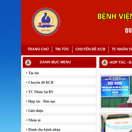
TRANG CHỦ
TIN TỨC
CHUYÊN ĐỀ KCB
TC NHÂN S
DANH MỤC MENU
HỢP TÁC - 
Tin tức
Chuyên đề KCB
TC Nhân Sự BV
Hợp tác - Đào tạo
Giới thiệu
Nhân ái
Dành cho bệnh nhân