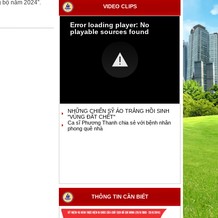
BỆNH VIỆN PHONG-DA LIỄU TW QUỲNH
g bộ năm 2024”.
VIDEO CLIPS
LẬP
THÔNG BÁO MỜI CÁC ĐƠN VỊ THAM GIA
LẬP HỒ SƠ, ĐÁNH GIÁ, TƯ VẤN VÀ THẨM
Error loading player: No
ĐỊNH KẾT QUẢ LỰA CHỌN NHÀ THẦU
playable sources found
THƯ MỜI BÁO GIÁ XE Ô TÔ
THƯ MỜI BÁO GIÁ CUNG CẤP VÀ LẮP
ĐẶT MÁY TÍNH
YÊU CẦU BÁO GIÁ HỆ THỐNG CAMERA
AN NINH BỆNH VIỆN
NHỮNG CHIẾN SỸ ÁO TRẮNG HỒI SINH
"VÙNG ĐẤT CHẾT"
Ca sĩ Phương Thanh chia sẻ với bệnh nhân
phong quê nhà
THÔNG TIN CẦN BIẾT