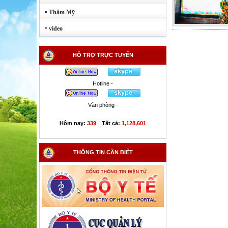
Thẩm Mỹ
video
HỖ TRỢ TRỰC TUYẾN
Hotline -
Văn phòng -
|
Hôm nay:
339
Tất cả:
1,128,601
THÔNG TIN CẦN BIẾT