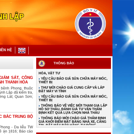
YÊU CẦU BÁO GIÁ VẬT TƯ HÀNG HÓA
THƯ MỜI CHÀO GIÁ HÀNG HÓA CHO NHÀ
THUỐC BỆNH VIỆN
IÊN HỆ
THƯ MỜI CHÀO GIÁ HÓA CHẤT, VẬT TƯ Y
TẾ
YÊU CẦU BÁO GIÁ HÀNG HÓA, VẬT TƯ
THÔNG BÁO
YÊU CẦU BÁO GIÁ CUNG CẤP HÀNG
HÓA, VẬT TƯ
YÊU CẦU BÁO GIÁ SỬA CHỮA MÁY MÓC,
GIÁM SÁT, CÔNG
THIẾT BỊ
NH THANH HÓA
THƯ MỜI CHÀO GIÁ CUNG CẤP VÀ LẮP
ừ bệnh Phong, thuộc
ĐẶT MÁY VI TÍNH
nh Lập đã kiểm tra,
YÊU CẦU BÁO GIÁ SỬA CHỮA MÁY MÓC,
ờng Lát; Quan Sơn;
THIẾT BỊ
THÔNG BÁO VỀ VIỆC MỜI THAM GIA LẬP
HỒ SƠ THẦU, ĐÁNH GIÁ TƯ VẤN THẨM
ĐỊNH KẾT QUẢ LỰA CHỌN NHÀ THẦU
THÔNG BÁO MỜI CHÀO GIÁ THẨM ĐỊNH
ỰC BẮC TRUNG BỘ
GIÁ KHỞI ĐIỂM MẶT BẰNG NHÀ XE, CĂNG
TIN, ĐẶT MÁY BÁN HÀNG TỰ ĐỘNG
 Phong - Da liễu TW
TỪ NGÀY 01/7/2026: THAY ĐỔI MỨC
Đề án 1816; Báo cáo
HƯỞNG BHYT KHI KHÁM NGOẠI TRÚ TẠI