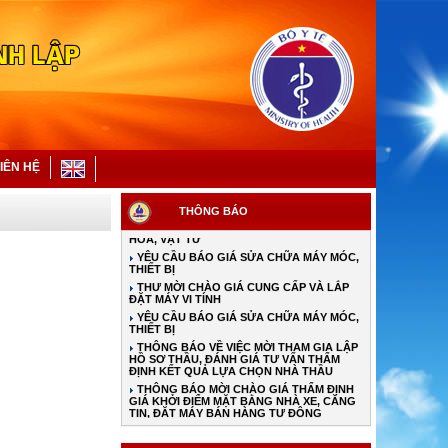
YÊU CẦU BÁO GIÁ VẬT TƯ HÀNG HÓA
THƯ MỜI CHÀO GIÁ HÀNG HÓA CHO NHÀ
THUỐC BỆNH VIỆN
THƯ MỜI CHÀO GIÁ HÓA CHẤT, VẬT TƯ Y
TẾ
IÊN HỆ
YÊU CẦU BÁO GIÁ HÀNG HÓA, VẬT TƯ
YÊU CẦU BÁO GIÁ CUNG CẤP HÀNG
THÔNG BÁO
HÓA, VẬT TƯ
YÊU CẦU BÁO GIÁ SỬA CHỮA MÁY MÓC,
THIẾT BỊ
THƯ MỜI CHÀO GIÁ CUNG CẤP VÀ LẮP
ĐẶT MÁY VI TÍNH
YÊU CẦU BÁO GIÁ SỬA CHỮA MÁY MÓC,
THIẾT BỊ
THÔNG BÁO VỀ VIỆC MỜI THAM GIA LẬP
HỒ SƠ THẦU, ĐÁNH GIÁ TƯ VẤN THẨM
ĐỊNH KẾT QUẢ LỰA CHỌN NHÀ THẦU
THÔNG BÁO MỜI CHÀO GIÁ THẨM ĐỊNH
GIÁ KHỞI ĐIỂM MẶT BẰNG NHÀ XE, CĂNG
TIN, ĐẶT MÁY BÁN HÀNG TỰ ĐỘNG
TỪ NGÀY 01/7/2026: THAY ĐỔI MỨC
HƯỞNG BHYT KHI KHÁM NGOẠI TRÚ TẠI
BỆNH VIỆN PHONG-DA LIỄU TW QUỲNH
LẬP