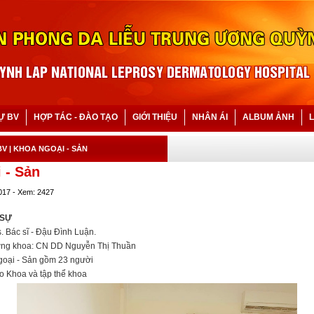
Ự BV
HỢP TÁC - ĐÀO TẠO
GIỚI THIỆU
NHÂN ÁI
ALBUM ẢNH
L
BV
| KHOA NGOẠI - SẢN
 - Sản
017 - Xem: 2427
 SỰ
. Bác sĩ - Đậu Đình Luận.
ởng khoa: CN DD Nguyễn Thị Thuần
goại - Sản gồm 23 người
o Khoa và tập thể khoa