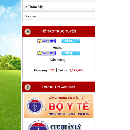
Thẩm Mỹ
video
HỖ TRỢ TRỰC TUYẾN
Hotline -
Văn phòng -
|
Hôm nay:
631
Tất cả:
1,127,449
THÔNG TIN CẦN BIẾT