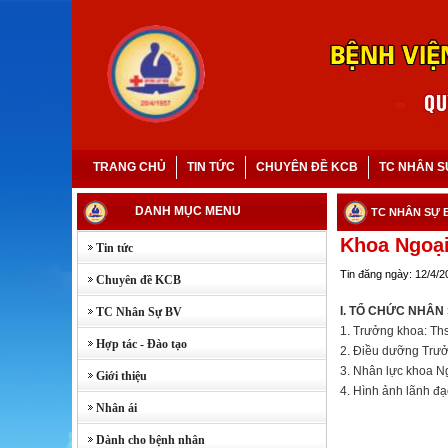
TRANG CHỦ
TIN TỨC
CHUYÊN ĐỀ KCB
TC NHÂN S
DANH MỤC MENU
TC NHÂN SỰ 
Khoa Ngoại
Tin tức
Tin đăng ngày: 12/4/2
Chuyên đề KCB
I. TỔ CHỨC NHÂN
TC Nhân Sự BV
1. Trưởng khoa: Ths
Hợp tác - Đào tạo
2. Điều dưỡng Trư
3. Nhân lực khoa N
Giới thiệu
4. Hình ảnh lãnh đạ
Nhân ái
Dành cho bệnh nhân