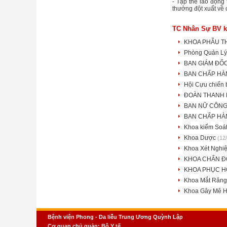
- Tập thể lao động
thưởng đột xuất về
TC Nhân Sự BV k
KHOA PHẪU T
Phòng Quản L
BAN GIÁM ĐỐ
BAN CHẤP HÀ
Hội Cựu chiến 
ĐOÀN THANH 
BAN NỮ CÔN
BAN CHẤP HÀ
Khoa kiểm Soá
Khoa Dược
(12
Khoa Xét Ngh
KHOA CHẨN Đ
KHOA PHỤC H
Khoa Mắt Răng
Khoa Gây Mê H
Bệnh viện Phong - Da liễu Trung Ương Quỳnh Lập
Cơ quan chủ quản: Bộ Y tế