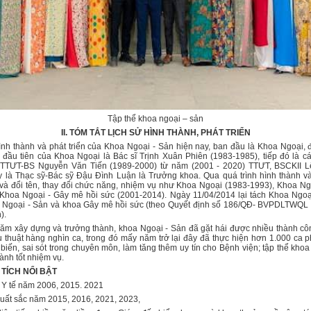
Tập thể khoa ngoại – sản
II. TÓM TẮT LỊCH SỬ HÌNH THÀNH, PHÁT TRIỂN
ành và phát triển của Khoa Ngoại - Sản hiện nay, ban đầu là Khoa Ngoại, 
đầu tiên của Khoa Ngoại là Bác sĩ Trịnh Xuân Phiên (1983-1985), tiếp đó là c
 TTƯT-BS Nguyễn Văn Tiến (1989-2000) từ năm (2001 - 2020) TTƯT, BSCKII 
 là Thạc sỹ-Bác sỹ Đậu Đình Luận là Trưởng khoa. Qua quá trình hình thành và
 và đổi tên, thay đổi chức năng, nhiệm vụ như Khoa Ngoại (1983-1993), Khoa Ng
Khoa Ngoại - Gây mê hồi sức (2001-2014). Ngày 11/04/2014 lại tách Khoa Ngo
a Ngoại - Sản và khoa Gây mê hồi sức (theo Quyết định số 186/QĐ- BVPDLTWQL 
).
 dựng và trưởng thành, khoa Ngoại - Sản đã gặt hái được nhiều thành côn
u thuật hàng nghìn ca, trong đó mấy năm trở lại đây đã thực hiện hơn 1.000 ca 
 biến, sai sót trong chuyên môn, làm tăng thêm uy tín cho Bệnh viện; tập thể khoa
ành tốt nhiệm vụ.
 TÍCH NỔI BẬT
 Y tế năm 2006, 2015. 2021
xuất sắc năm 2015, 2016, 2021, 2023,