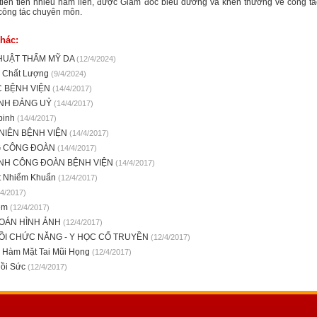
 tiên tiến nhiều năm liền, được Giám đốc biểu dương và khen thưởng về công t
 công tác chuyên môn.
hác:
HUẬT THẨM MỸ DA
(12/4/2024)
ý Chất Lượng
(9/4/2024)
C BỆNH VIỆN
(14/4/2017)
NH ĐẢNG UỶ
(14/4/2017)
binh
(14/4/2017)
NIÊN BỆNH VIỆN
(14/4/2017)
G CÔNG ĐOÀN
(14/4/2017)
NH CÔNG ĐOÀN BỆNH VIỆN
(14/4/2017)
t Nhiểm Khuẩn
(12/4/2017)
/4/2017)
iệm
(12/4/2017)
OÁN HÌNH ẢNH
(12/4/2017)
ỒI CHỨC NĂNG - Y HỌC CỔ TRUYỀN
(12/4/2017)
 Hàm Mặt Tai Mũi Họng
(12/4/2017)
ồi Sức
(12/4/2017)