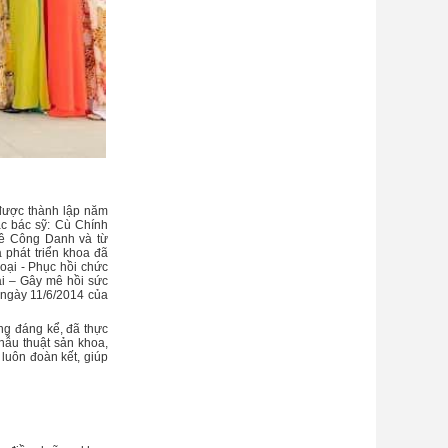
được thành lập năm
ác bác sỹ: Cù Chính
Lê Công Danh và từ
 phát triển khoa đã
oại - Phục hồi chức
ại – Gây mê hồi sức
ngày 11/6/2014 của
g đáng kể, đã thực
phẫu thuật sản khoa,
 luôn đoàn kết, giúp