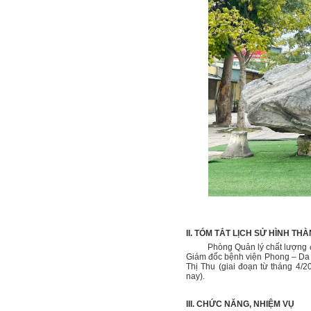
II. TÓM TẮT LỊCH SỬ HÌNH TH
Phòng Quản lý chất lượng đượ
Giám đốc bệnh viện Phong – Da l
Thị Thu (giai đoạn từ tháng 4/
nay).
III. CHỨC NĂNG, NHIỆM VỤ