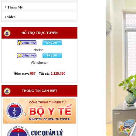
Thẩm Mỹ
video
HỖ TRỢ TRỰC TUYẾN
Hotline -
Văn phòng -
|
Hôm nay:
857
Tất cả:
1,125,380
THÔNG TIN CẦN BIẾT