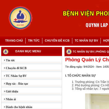
TRANG CHỦ
TIN TỨC
CHUYÊN ĐỀ KCB
TC NHÂN SỰ BV
HỢP
DANH MỤC MENU
TC NHÂN SỰ BV
| PHÒNG 
Phòng Quản Lý Ch
Tin tức
Tin đăng ngày: 9/4/2024 - Xem: 1435
Chuyên đề KCB
I. TỔ CHỨC NHÂN SỰ
TC Nhân Sự BV
Trưởng phòng: Cn Trần 
Hợp tác - Đào tạo
Phó trưởng phòng: Cn Hồ
Tổng số nhân lực: 7 ngườ
Giới thiệu
Nhân ái
Dành cho bệnh nhân