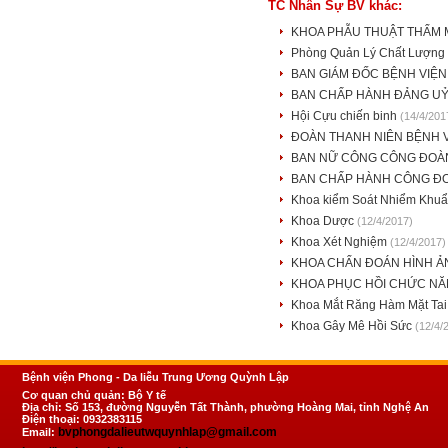
TC Nhân Sự BV khác:
KHOA PHẪU THUẬT THẨM 
Phòng Quản Lý Chất Lượng
BAN GIÁM ĐỐC BỆNH VIỆ
BAN CHẤP HÀNH ĐẢNG U
Hội Cựu chiến binh
(14/4/201
ĐOÀN THANH NIÊN BỆNH 
BAN NỮ CÔNG CÔNG ĐO
BAN CHẤP HÀNH CÔNG Đ
Khoa kiểm Soát Nhiểm Khu
Khoa Dược
(12/4/2017)
Khoa Xét Nghiệm
(12/4/2017)
KHOA CHẨN ĐOÁN HÌNH 
KHOA PHỤC HỒI CHỨC NĂ
Khoa Mắt Răng Hàm Mặt Ta
Khoa Gây Mê Hồi Sức
(12/4/
Bệnh viện Phong - Da liễu Trung Ương Quỳnh Lập
Cơ quan chủ quản: Bộ Y tế
Địa chỉ: Số 153, đường Nguyễn Tất Thành, phường Hoàng Mai, tỉnh Nghệ An
Điện thoại: 0932383115
bvphongdalieutwquynhlap@gmail.com
Email: